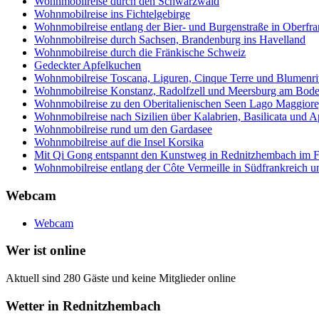
Wohnmobilreise durch den Schwarzwald
Wohnmobilreise ins Fichtelgebirge
Wohnmobilreise entlang der Bier- und Burgenstraße in Oberfr
Wohnmobilreise durch Sachsen, Brandenburg ins Havelland
Wohnmobilreise durch die Fränkische Schweiz
Gedeckter Apfelkuchen
Wohnmobilreise Toscana, Liguren, Cinque Terre und Blumenri
Wohnmobilreise Konstanz, Radolfzell und Meersburg am Bod
Wohnmobilreise zu den Oberitalienischen Seen Lago Maggiore
Wohnmobilreise nach Sizilien über Kalabrien, Basilicata und A
Wohnmobilreise rund um den Gardasee
Wohnmobilreise auf die Insel Korsika
Mit Qi Gong entspannt den Kunstweg in Rednitzhembach im Fr
Wohnmobilreise entlang der Côte Vermeille in Südfrankreich u
Webcam
Webcam
Wer ist online
Aktuell sind 280 Gäste und keine Mitglieder online
Wetter in Rednitzhembach