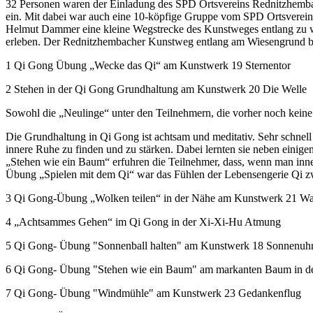
32 Personen waren der Einladung des SPD Ortsvereins Rednitzhemb
ein. Mit dabei war auch eine 10-köpfige Gruppe vom SPD Ortsverei
Helmut Dammer eine kleine Wegstrecke des Kunstweges entlang zu w
erleben. Der Rednitzhembacher Kunstweg entlang am Wiesengrund bie
1 Qi Gong Übung „Wecke das Qi“ am Kunstwerk 19 Sternentor
2 Stehen in der Qi Gong Grundhaltung am Kunstwerk 20 Die Welle
Sowohl die „Neulinge“ unter den Teilnehmern, die vorher noch keine
Die Grundhaltung in Qi Gong ist achtsam und meditativ. Sehr schne
innere Ruhe zu finden und zu stärken. Dabei lernten sie neben eini
„Stehen wie ein Baum“ erfuhren die Teilnehmer, dass, wenn man innerli
Übung „Spielen mit dem Qi“ war das Fühlen der Lebensengerie Qi z
3 Qi Gong-Übung „Wolken teilen“ in der Nähe am Kunstwerk 21 Was
4 „Achtsammes Gehen“ im Qi Gong in der Xi-Xi-Hu Atmung
5 Qi Gong- Übung "Sonnenball halten" am Kunstwerk 18 Sonnenuh
6 Qi Gong- Übung "Stehen wie ein Baum" am markanten Baum in d
7 Qi Gong- Übung "Windmühle" am Kunstwerk 23 Gedankenflug