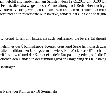
ach gefolgt und fanden sich am Samstag, dem 12.05.2018 um 16.00 
n Feucht, die extra wegen dieser Veranstaltung nach Rednitzhembac
andern. An den jeweiligen Kunstwerken konnten die Teilnehmer mit e
tet nicht nur interessante Kunstwerke, sondern hat auch eine sehr g
 Qi Gong- Erfahrung hatten, als auch Teilnehmer, die bereits Erfahrun
ll gelang es der Übungsgruppe, Körper, Geist und Seele harmonisch 
gen alten traditionellen Übungsformen, wie z. B. „Wecke das Qi“ auc
ch still wird und der Körper eine tiefe Entspannung erlebt, sich die E
wischen den Händen in der stimmungsvollen Umgebung des Kunstweges 
serträger
r
er Nähe von Kunstwerk 18 Sonnenuhr