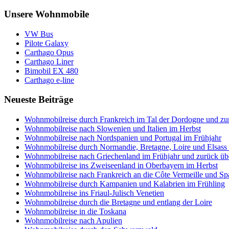
Unsere Wohnmobile
VW Bus
Pilote Galaxy
Carthago Opus
Carthago Liner
Bimobil EX 480
Carthago e-line
Neueste Beiträge
Wohnmobilreise durch Frankreich im Tal der Dordogne und zum
Wohnmobilreise nach Slowenien und Italien im Herbst
Wohnmobilreise nach Nordspanien und Portugal im Frühjahr
Wohnmobilreise durch Normandie, Bretagne, Loire und Elsas
Wohnmobilreise nach Griechenland im Frühjahr und zurück üb
Wohnmobilreise ins Zweiseenland in Oberbayern im Herbst
Wohnmobilreise nach Frankreich an die Côte Vermeille und S
Wohnmobilreise durch Kampanien und Kalabrien im Frühling
Wohnmobilreise ins Friaul-Julisch Venetien
Wohnmobilreise durch die Bretagne und entlang der Loire
Wohnmobilreise in die Toskana
Wohnmobilreise nach Apulien