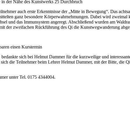
in der Nähe des Kunstwerks 25 Durchbruch
ilnehmer auch erste Erkenntnisse der „Mitte in Bewegung“. Das acht
ttelten ganz besondere Körperwahrnehmungen. Dabei wird zweimal kur
echsel und das Immunsystem angeregt. Abschließend wurden am Waldran
it der zweifachen Rückführung des Qi die Kunstwegwanderung abges
baren einen Kurstermin
edankte sich bei Helmut Dammer für die kurzweilige und interessante 
n sich die Teilnehmer beim Lehrer Helmut Dammer, mit der Bitte, die
mmer unter Tel. 0175 4344004.