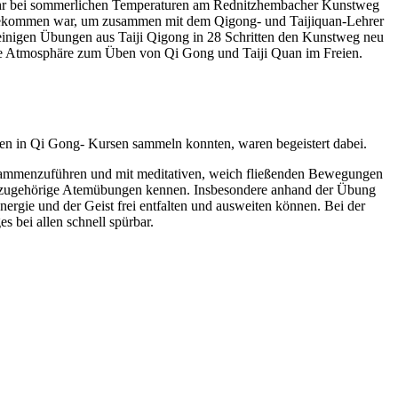
Uhr bei sommerlichen Temperaturen am Rednitzhembacher Kunstweg
h gekommen war, um zusammen mit dem Qigong- und Taijiquan-Lehrer
inigen Übungen aus Taiji Qigong in 28 Schritten den Kunstweg neu
ute Atmosphäre zum Üben von Qi Gong und Taiji Quan im Freien.
gen in Qi Gong- Kursen sammeln konnten, waren begeistert dabei.
zusammenzuführen und mit meditativen, weich fließenden Bewegungen
h dazugehörige Atemübungen kennen. Insbesondere anhand der Übung
nergie und der Geist frei entfalten und ausweiten können. Bei der
bei allen schnell spürbar.