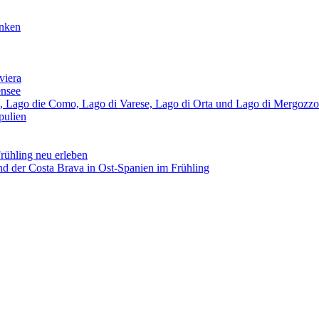
anken
viera
ensee
, Lago die Como, Lago di Varese, Lago di Orta und Lago di Mergozzo
pulien
ühling neu erleben
nd der Costa Brava in Ost-Spanien im Frühling