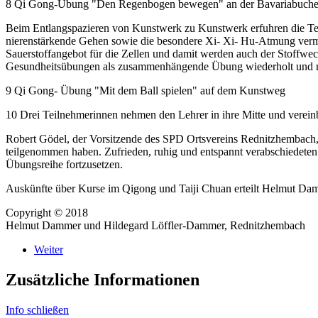
8 Qi Gong-Übung "Den Regenbogen bewegen" an der Bavariabuche 
Beim Entlangspazieren von Kunstwerk zu Kunstwerk erfuhren die Te
nierenstärkende Gehen sowie die besondere Xi- Xi- Hu-Atmung vermi
Sauerstoffangebot für die Zellen und damit werden auch der Stoffw
Gesundheitsübungen als zusammenhängende Übung wiederholt und m
9 Qi Gong- Übung "Mit dem Ball spielen" auf dem Kunstweg
10 Drei Teilnehmerinnen nehmen den Lehrer in ihre Mitte und verein
Robert Gödel, der Vorsitzende des SPD Ortsvereins Rednitzhembach, b
teilgenommen haben. Zufrieden, ruhig und entspannt verabschiedete
Übungsreihe fortzusetzen.
Auskünfte über Kurse im Qigong und Taiji Chuan erteilt Helmut Da
Copyright © 2018
Helmut Dammer und Hildegard Löffler-Dammer, Rednitzhembach
Weiter
Zusätzliche Informationen
Info schließen