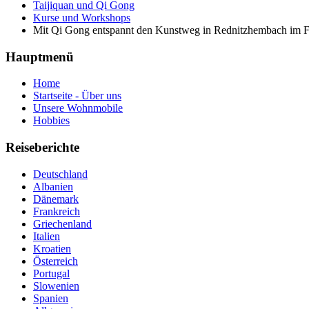
Taijiquan und Qi Gong
Kurse und Workshops
Mit Qi Gong entspannt den Kunstweg in Rednitzhembach im Fr
Hauptmenü
Home
Startseite - Über uns
Unsere Wohnmobile
Hobbies
Reiseberichte
Deutschland
Albanien
Dänemark
Frankreich
Griechenland
Italien
Kroatien
Österreich
Portugal
Slowenien
Spanien