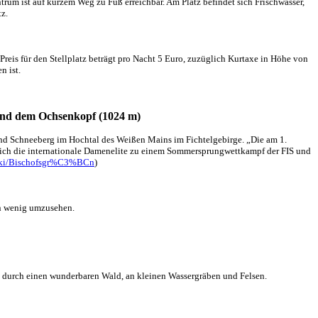
trum ist auf kurzem Weg zu Fuß erreichbar. Am Platz befindet sich Frischwasser,
z.
eis für den Stellplatz beträgt pro Nacht 5 Euro, zuzüglich Kurtaxe in Höhe von
n ist.
 und dem Ochsenkopf (1024 m)
 und Schneeberg im Hochtal des Weißen Mains im Fichtelgebirge. „Die am 1.
rlich die internationale Damenelite zu einem Sommersprungwettkampf der FIS und
/wiki/Bischofsgr%C3%BCn
)
in wenig umzusehen.
 durch einen wunderbaren Wald, an kleinen Wassergräben und Felsen.