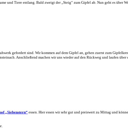
ume und Tiere entlang. Bald zweigt der „Steig“ zum Gipfel ab. Nun geht es über Wu
 Schuhwerk gefordert sind. Wir kommen auf dem Gipfel an, gehen zuerst zum Gipfelk
nsteinach. Anschließend machen wir uns wieder auf den Rückweg und laufen über de
hof „Siebenstern“
essen. Hier essen wir sehr gut und preiswert zu Mittag und könn
lsee.