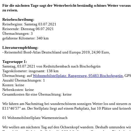
Für die nächsten Tage sagt der Wetterbericht beständig schönes Wetter vorau
zu reisen.
Reisebeschreibung:
Reisebeginn: Samstag 03.07.2021
Reiseende: Dienstag 06.07.2021
Übernachtungen: 3
gefahrene Kilometer: 340 km
Literaturempfehlung:
- Reisemobil Bord-Atlas Deutschland und Europa 2019, 24,90 Euro,
Tagesetappe 1:
Samstag, 03.07.2021 von Rednitzhembach nach Bischofsgrün
Tageskilometer: insgesamt: 138 km
Übernachtung: auf
Wohnmobilstellplatz: Rangenweg, 95483 Bischofgsgrün
, GP
Anzahl Übernachtungen: 1
Kosten: keine
Nebenkosten: keine
Gesamtkosten für eine Übernachtung: keine
Wir fahren am Nachmittag bei wunderschönem sonnigen Wetter los und steuern 
E11°46′57″ an. Der Stellplatz liegt auf einem Parkplatz, hat 10 Plätze und keinerl
01 Wohnmobilstellplatz Warmensteinach
Wir wollen am nächsten Tag auf den Ochsenkopf wandern. Deshalb umrunden wir 