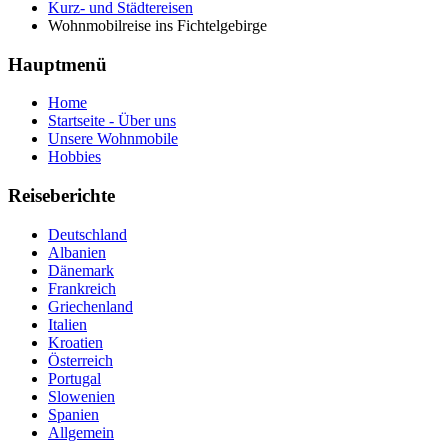
Kurz- und Städtereisen
Wohnmobilreise ins Fichtelgebirge
Hauptmenü
Home
Startseite - Über uns
Unsere Wohnmobile
Hobbies
Reiseberichte
Deutschland
Albanien
Dänemark
Frankreich
Griechenland
Italien
Kroatien
Österreich
Portugal
Slowenien
Spanien
Allgemein