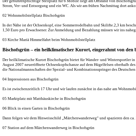
Der gebührenpflichtige Stellplatz für 6 Mobile liegt am Ortsrand von Bischofsgrü
Strom, Ver- und Entsorgung und ein WC. Als wir am frühen Nachmittag dort anko
02 Wohnmobilstellplatz Bischofsgrün
In der Nähe ist der Ochsenkopf, eine Sommerrodelbahn und Skilifte.2,3 km besch
1,50 Euro pro Erwachsener. Zur Anmeldung und Bezahlung müssen wir ins nahege
03 Kirche Mariä Himmelfahrt beim Wohnmobilstellplatz
Bischofsgrün – ein heilklimatischer Kurort, eingerahmt von d
Der heilklimatische Kurort Bischofsgrün bietet für Wander- und Wintersportler 
August 2007 neueröffnete Ochsenkopfschanze auf dem Hügelfelsen oberhalb des O
die Nationalmannschaften der Spezial- und Kombinationsspringer des Deutschen 
04 Impressionen aus Bischofsgrün
Es ist zwischenzeitlich 17 Uhr und wir laufen zunächst in das nahe am Wohnmobi
05 Marktplatz mit Matthäuskirche in Bischofsgrün
06 Blick in einen Garten in Bischofsgrün
Dann folgen wir dem Hinweisschild „Märchenwanderweg“ und spazieren den ca. 2
07 Station auf dem Märchenwanderweg in Bischofsgrün