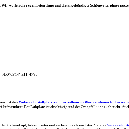
s. Wir wollen die regenfreien Tage und die angekündigte Schönwetterphase nutz
S: N50°03'14" E11°47'35"
zunächst den
Wohnmobilstellplatz am Freizeithaus in Warmensteinach Oberwar
ei Infrastruktur. Der Parkplatz ist abschüssig und der Ort gefällt uns auch nicht. 
den Ochsenkopf, fahren weiter und suchen uns als nächstes Ziel den
Wohnmobilste