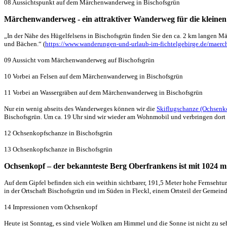
08 Aussichtspunkt auf dem Märchenwanderweg in Bischofsgrün
Märchenwanderweg - ein attraktiver Wanderweg für die kleine
„In der Nähe des Hügelfelsens in Bischofsgrün finden Sie den ca. 2 km langen M
und Bächen.“ (
https://www.wanderungen-und-urlaub-im-fichtelgebirge.de/maer
09 Aussicht vom Märchenwanderweg auf Bischofsgrün
10 Vorbei an Felsen auf dem Märchenwanderweg in Bischofsgrün
11 Vorbei an Wassergräben auf dem Märchenwanderweg in Bischofsgrün
Nur ein wenig abseits des Wanderweges können wir die
Skiflugschanze (Ochsenk
Bischofsgrün. Um ca. 19 Uhr sind wir wieder am Wohnmobil und verbringen dort 
12 Ochsenkopfschanze in Bischofsgrün
13 Ochsenkopfschanze in Bischofsgrün
Ochsenkopf – der bekannteste Berg Oberfrankens ist mit 1024 m 
Auf dem Gipfel befinden sich ein weithin sichtbarer, 191,5 Meter hohe Fernsehtu
in der Ortschaft Bischofsgrün und im Süden in Fleckl, einem Ortsteil der Geme
14 Impressionen vom Ochsenkopf
Heute ist Sonntag, es sind viele Wolken am Himmel und die Sonne ist nicht zu se