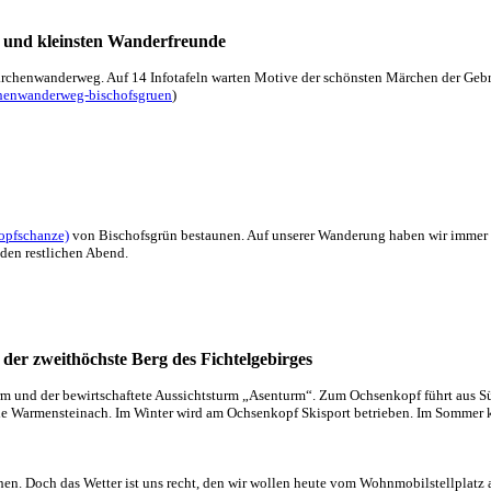
n und kleinsten Wanderfreunde
ärchenwanderweg. Auf 14 Infotafeln warten Motive der schönsten Märchen der Gebrü
chenwanderweg-bischofsgruen
)
opfschanze)
von Bischofsgrün bestaunen. Auf unserer Wanderung haben wir immer w
den restlichen Abend.
der zweithöchste Berg des Fichtelgebirges
rm und der bewirtschaftete Aussichtsturm „Asenturm“. Zum Ochsenkopf führt aus Sü
inde Warmensteinach. Im Winter wird am Ochsenkopf Skisport betrieben. Im Somme
hen. Doch das Wetter ist uns recht, den wir wollen heute vom Wohnmobilstellplatz