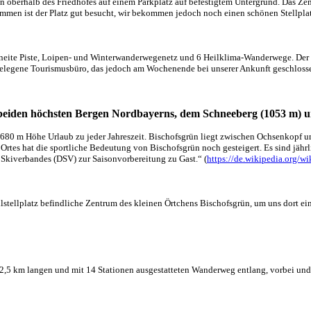
n oberhalb des Friedhofes auf einem Parkplatz auf befestigtem Untergrund. Das Zen
mmen ist der Platz gut besucht, wir bekommen jedoch noch einen schönen Stellplat
neite Piste, Loipen- und Winterwanderwegenetz und 6 Heilklima-Wanderwege. Der Pr
legene Tourismusbüro, das jedoch am Wochenende bei unserer Ankunft geschlosse
en beiden höchsten Bergen Nordbayerns, dem Schneeberg (1053 m)
in 680 m Höhe Urlaub zu jeder Jahreszeit. Bischofsgrün liegt zwischen Ochsenkopf
rtes hat die sportliche Bedeutung von Bischofsgrün noch gesteigert. Es sind jäh
Skiverbandes (DSV) zur Saisonvorbereitung zu Gast.“ (
https://de.wikipedia.org
lstellplatz befindliche Zentrum des kleinen Örtchens Bischofsgrün, um uns dort e
,5 km langen und mit 14 Stationen ausgestatteten Wanderweg entlang, vorbei und