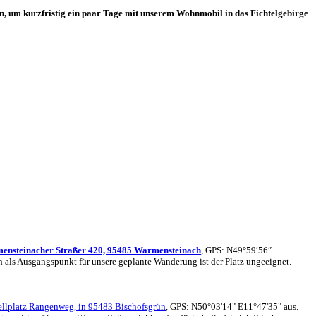
en, um kurzfristig ein paar Tage mit unserem Wohnmobil in das Fichtelgebirge
mensteinacher Straßer 420, 95485 Warmensteinach
, GPS: N49°59′56″
Auch als Ausgangspunkt für unsere geplante Wanderung ist der Platz ungeeignet.
llplatz Rangenweg, in 95483 Bischofsgrün
, GPS: N50°03'14" E11°47'35" aus.