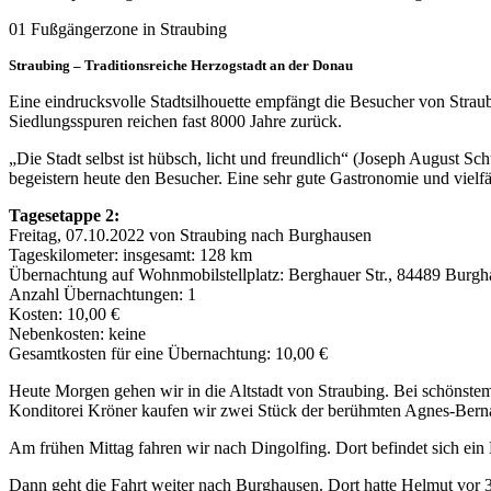
01 Fußgängerzone in Straubing
Straubing – Traditionsreiche Herzogstadt an der Donau
Eine eindrucksvolle Stadtsilhouette empfängt die Besucher von Straub
Siedlungsspuren reichen fast 8000 Jahre zurück.
„Die Stadt selbst ist hübsch, licht und freundlich“ (Joseph August Sc
begeistern heute den Besucher. Eine sehr gute Gastronomie und vielf
Tagesetappe 2:
Freitag, 07.10.2022 von Straubing nach Burghausen
Tageskilometer: insgesamt: 128 km
Übernachtung auf Wohnmobilstellplatz: Berghauer Str., 84489 Bur
Anzahl Übernachtungen: 1
Kosten: 10,00 €
Nebenkosten: keine
Gesamtkosten für eine Übernachtung: 10,00 €
Heute Morgen gehen wir in die Altstadt von Straubing. Bei schönste
Konditorei Kröner kaufen wir zwei Stück der berühmten Agnes-Berna
Am frühen Mittag fahren wir nach Dingolfing. Dort befindet sich ein
Dann geht die Fahrt weiter nach Burghausen. Dort hatte Helmut vor 