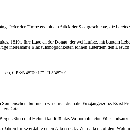
ing. Jeder der Türme erzählt ein Stück der Stadtgeschichte, die bereit
hultes, 1819). Ihre Lage an der Donau, der weitläufige, mit buntem Leb
ältige interessante Einkaufsmöglichkeiten lohnen außerdem den Besuch 
ghausen, GPS:N48°09'17" E12°48'30"
m Sonnenschein bummeln wir durch die nahe Fußgängerzone. Es ist Frei
uer-Torte.
 Berger-Shop und Helmut kauft für das Wohnmobil eine Füllstandsanzei
35 Jahren für zwei Jahre einen Arbeitsplatz. Wir parken auf dem Wohn