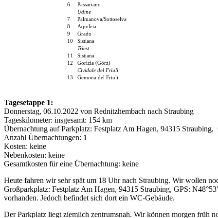
6
Passariano
Udine
7
Palmanova/Sottoselva
8
Aquileia
9
Grado
10
Sistiana
Triest
11
Sistiana
12
Gorizia (Görz)
Cividale del Friuli
13
Gemona del Friuli
Tagesetappe 1:
Donnerstag, 06.10.2022 von Rednitzhembach nach Straubing
Tageskilometer: insgesamt: 154 km
Übernachtung auf Parkplatz: Festplatz Am Hagen, 94315 Straubing
Anzahl Übernachtungen: 1
Kosten: keine
Nebenkosten: keine
Gesamtkosten für eine Übernachtung: keine
Heute fahren wir sehr spät um 18 Uhr nach Straubing. Wir wollen noc
Großparkplatz: Festplatz Am Hagen, 94315 Straubing, GPS: N48°53'05
vorhanden. Jedoch befindet sich dort ein WC-Gebäude.
Der Parkplatz liegt ziemlich zentrumsnah. Wir können morgen früh 