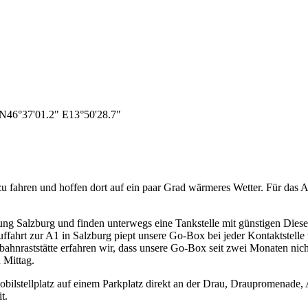
:N46°37'01.2" E13°50'28.7"
fahren und hoffen dort auf ein paar Grad wärmeres Wetter. Für das A
htung Salzburg und finden unterwegs eine Tankstelle mit günstigen Dies
ffahrt zur A1 in Salzburg piept unsere Go-Box bei jeder Kontaktstelle v
tobahnraststätte erfahren wir, dass unsere Go-Box seit zwei Monaten n
 Mittag.
bilstellplatz auf einem Parkplatz direkt an der Drau, Draupromenade, 
it.