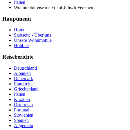
Italien
Wohnmobilreise ins Friaul-Julisch Venetien
Hauptmenü
Home
Startseite - Über uns
Unsere Wohnmobile
Hobbies
Reiseberichte
Deutschland
Albanien
Dänemark
Frankreich
Griechenland
Italien
Kroatien
Österreich
Portugal
Slowenien
Spanien
Allgemein