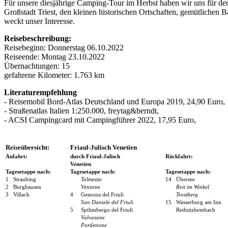
Für unsere diesjährige Camping-Tour im Herbst haben wir uns für den
Großstadt Triest, den kleinen historischen Ortschaften, gemütlichen 
weckt unser Interesse.
Reisebeschreibung:
Reisebeginn: Donnerstag 06.10.2022
Reiseende: Montag 23.10.2022
Übernachtungen: 15
gefahrene Kilometer: 1.763 km
Literaturempfehlung
- Reisemobil Bord-Atlas Deutschland und Europa 2019, 24,90 Euro,
- Straßenatlas Italien 1:250.000, freytag&berndt,
- ACSI Campingcard mit Campingführer 2022, 17,95 Euro,
Reiseübersicht:
Friaul-Julisch Venetien
Anfahrt:
durch Friaul-Julisch
Rückfahrt:
Venetien
Tagesetappe nach:
Tagesetappe nach:
Tagesetappe nach:
1
Straubing
Tolmezzo
14
Übersee
2
Burghausen
Venzone
Reit im Winkel
3
Villach
4
Gemona del Friuli
Trostberg
San Daniele del Friuli
15
Wasserburg am Inn
5
Spilimbergo del Friuli
Rednitzhembach
Valvasone
Pordenone