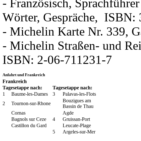
- Französisch, Sprachführe
Wörter, Gespräche, ISBN:
- Michelin Karte Nr. 339, 
- Michelin Straßen- und Rei
ISBN: 2-06-711231-7
Anfahrt und Frankreich
Frankreich
Tagesetappe nach:
Tagesetappe nach:
1
Baume-les-Dames
3
Palavas-les-Flots
Bouzigues am
2
Tournon-sur-Rhone
Bassin de Thau
Cornas
Agde
Bagnols sur Ceze
4
Gruissan-Port
Castillon du Gard
Leucate-Plage
5
Argeles-sur-Mer