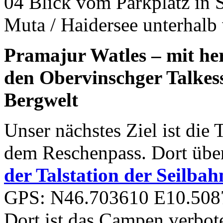
04 Blick vom Parkplatz in S
Muta / Haidersee unterhal
Pramajur Watles – mit he
den Obervinschger Talkes
Bergwelt
Unser nächstes Ziel ist die 
dem Reschenpass. Dort übe
der Talstation der Seilba
GPS: N46.703610 E10.5087
Dort ist das Campen verbot