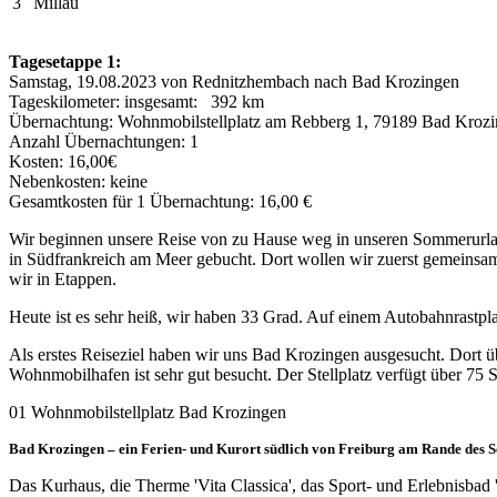
3
Millau
Tagesetappe 1:
Samstag, 19.08.2023 von Rednitzhembach nach Bad Krozingen
Tageskilometer: insgesamt: 392 km
Übernachtung: Wohnmobilstellplatz am Rebberg 1, 79189 Bad Kroz
Anzahl Übernachtungen: 1
Kosten: 16,00€
Nebenkosten: keine
Gesamtkosten für 1 Übernachtung: 16,00 €
Wir beginnen unsere Reise von zu Hause weg in unseren Sommerurlau
in Südfrankreich am Meer gebucht. Dort wollen wir zuerst gemeinsam e
wir in Etappen.
Heute ist es sehr heiß, wir haben 33 Grad. Auf einem Autobahnrastp
Als erstes Reiseziel haben wir uns Bad Krozingen ausgesucht. Dort 
Wohnmobilhafen ist sehr gut besucht. Der Stellplatz verfügt über 7
01 Wohnmobilstellplatz Bad Krozingen
Bad Krozingen – ein Ferien- und Kurort südlich von Freiburg am Rande des
Das Kurhaus, die Therme 'Vita Classica', das Sport- und Erlebnisbad