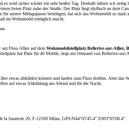
es wird sicher wieder ein sehr heißer Tag. Deshalb fahren wir zeitig 
em freien Platz nahe der Straße. Der Platz liegt idyllisch an dem Ca
r für unsere Mittagspause benötigen, hat sich das Wohnmobil so stark 
halt im Wohnmobil erträglich macht.
aône
y am Fluss Allier auf dem
Wohnmobilstellplatz Bellerive-sur-Allier, 
lplatz hat Platz für 40 Mobile, liegt am Ortsrand von Bellerive-sur-A
ier etwas abkühlen können und laufen zum Fluss dorthin. Aber das Wass
ffen auf etwas Abkühlung am Abend und für die Nacht.
de la Saunerie 20, F-12100 Milau, GPS:N44°05'45.4" E003°05'08.4"