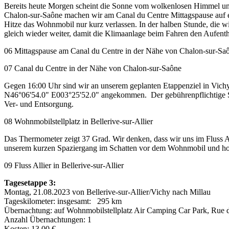
Bereits heute Morgen scheint die Sonne vom wolkenlosen Himmel und 
Chalon-sur-Saône machen wir am Canal du Centre Mittagspause auf ein
Hitze das Wohnmobil nur kurz verlassen. In der halben Stunde, die wi
gleich wieder weiter, damit die Klimaanlage beim Fahren den Aufent
06 Mittagspause am Canal du Centre in der Nähe von Chalon-sur-S
07 Canal du Centre in der Nähe von Chalon-sur-Saône
Gegen 16:00 Uhr sind wir an unserem geplanten Etappenziel in Vich
N46°06'54.0" E003°25'52.0" angekommen. Der gebührenpflichtige Stel
Ver- und Entsorgung.
08 Wohnmobilstellplatz in Bellerive-sur-Allier
Das Thermometer zeigt 37 Grad. Wir denken, dass wir uns im Fluss All
unserem kurzen Spaziergang im Schatten vor dem Wohnmobil und ho
09 Fluss Allier in Bellerive-sur-Allier
Tagesetappe 3:
Montag, 21.08.2023 von Bellerive-sur-Allier/Vichy nach Millau
Tageskilometer: insgesamt: 295 km
Übernachtung: auf Wohnmobilstellplatz Air Camping Car Park, Rue 
Anzahl Übernachtungen: 1
Kosten: 13,00 €