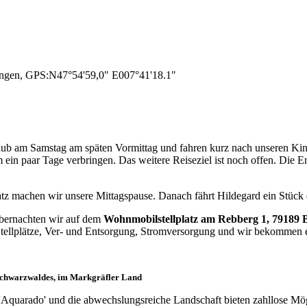
ingen, GPS:N47°54'59,0" E007°41'18.1"
b am Samstag am späten Vormittag und fahren kurz nach unseren Kind
in paar Tage verbringen. Das weitere Reiseziel ist noch offen. Die En
latz machen wir unsere Mittagspause. Danach fährt Hildegard ein Stü
übernachten wir auf dem
Wohnmobilstellplatz am Rebberg 1, 79189 
5 Stellplätze, Ver- und Entsorgung, Stromversorgung und wir bekommen 
 Schwarzwaldes, im Markgräfler Land
 'Aquarado' und die abwechslungsreiche Landschaft bieten zahllose Mög