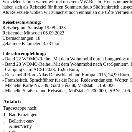
Vor vielen Jahren waren wir mit unserem VW-Bus im Hochsommer in S
haben sich als Reiseziel für ihren Sommerurlaub Südfrankreich ausg
Als Reiseziele wollen wir zunächst noch einmal an die Côte Vermeill
Reisebeschreibung:
Reisebeginn: Samstag 19.08.2023
Reiseende: Mittwoch 06.09.2023
Übernachtungen: 18
gefahrene Kilometer: 3.731 km
Literaturempfehlung:
- Band 22 WOMO-Reihe „Mit dem Wohnmobil durch Languedoc und Ro
- Band 28 WOMO-Reihe „Mit dem Wohnmobil nach Ost-Spanien“, Rei
- Camping Card ACSI 2023, 16,95 Euro,
- Reisemobil Bord-Atlas Deutschland und Europa 2015, 24,90 Euro,
- Französisch, Sprachführer für die Reise, Redewendungen, Wörter
- Michelin Karte Nr. 339, Gard Hérault, Maßstab: 1:150.000
- Michelin Straßen- und Reiseatlas, Maßstab: 1:200.000, ISBN: 2-0
Anfahrt:
Tagesetappe nach:
1
Bad Krozingen
Bellerive-sur-
2
Allier/Vichy