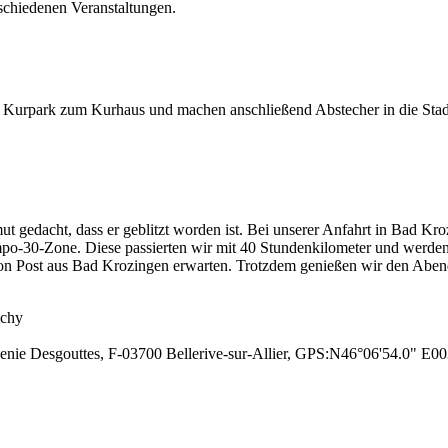
rschiedenen Veranstaltungen.
en Kurpark zum Kurhaus und machen anschließend Abstecher in die St
t gedacht, dass er geblitzt worden ist. Bei unserer Anfahrt in Bad K
o-30-Zone. Diese passierten wir mit 40 Stundenkilometer und werden ta
hon Post aus Bad Krozingen erwarten. Trotzdem genießen wir den Ab
ichy
genie Desgouttes, F-03700 Bellerive-sur-Allier, GPS:N46°06'54.0" E0