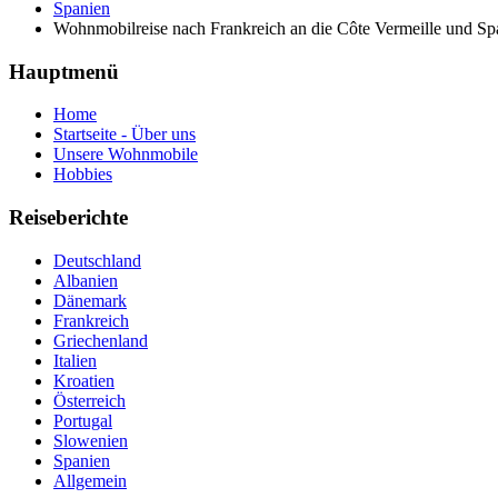
Spanien
Wohnmobilreise nach Frankreich an die Côte Vermeille und S
Hauptmenü
Home
Startseite - Über uns
Unsere Wohnmobile
Hobbies
Reiseberichte
Deutschland
Albanien
Dänemark
Frankreich
Griechenland
Italien
Kroatien
Österreich
Portugal
Slowenien
Spanien
Allgemein