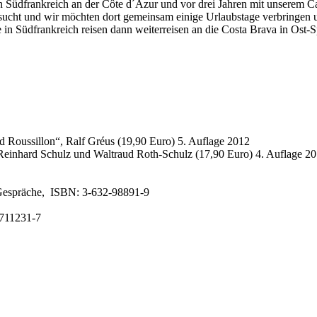
üdfrankreich an der Côte d´Azur und vor drei Jahren mit unserem Ca
esucht und wir möchten dort gemeinsam einige Urlaubstage verbringen 
e in Südfrankreich reisen dann weiterreisen an die Costa Brava in Ost-
ussillon“, Ralf Gréus (19,90 Euro) 5. Auflage 2012
nhard Schulz und Waltraud Roth-Schulz (17,90 Euro) 4. Auflage 20
, Gespräche, ISBN: 3-632-98891-9
6-711231-7